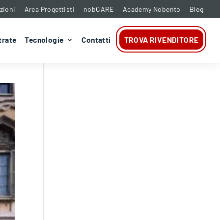
zioni
Area Progettisti
nobCARE
Academy Nobento
Blog
trate
Tecnologie
Contatti
TROVA RIVENDITORE