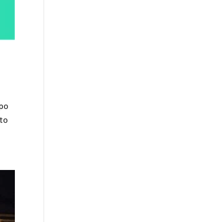
ppo
tto