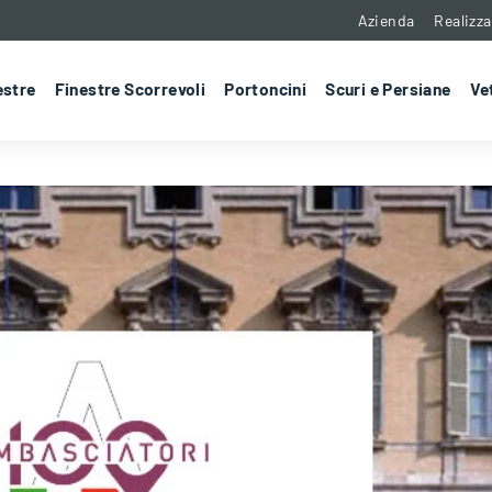
Azienda
Realizza
estre
Finestre Scorrevoli
Portoncini
Scuri e Persiane
Ve