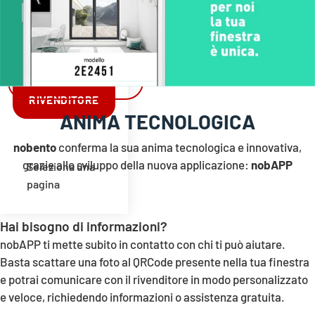
TERMORING®
Contatti
TROVA
RIVENDITORE
ANIMA TECNOLOGICA
nobento
conferma la sua anima tecnologica e innovativa,
grazie allo sviluppo della nuova applicazione:
nobAPP
Seleziona una
pagina
Hai bisogno di informazioni?
nobAPP ti mette subito in contatto con chi ti può aiutare.
Basta scattare una foto al QRCode presente nella tua finestra
e potrai comunicare con il rivenditore in modo personalizzato
e veloce, richiedendo informazioni o assistenza gratuita.