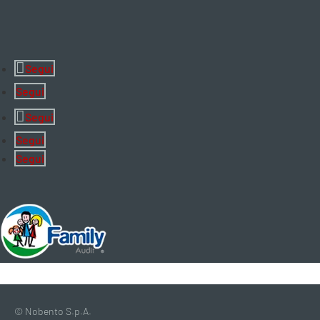
Segui
Segui
Segui
Segui
Segui
© Nobento S.p.A.