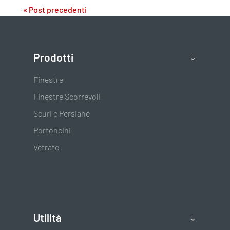
« Post precedenti
Prodotti
Finestre
Finestre Scorrevoli
Scuri e Persiane
Portoncini
Vetrate
Utilità