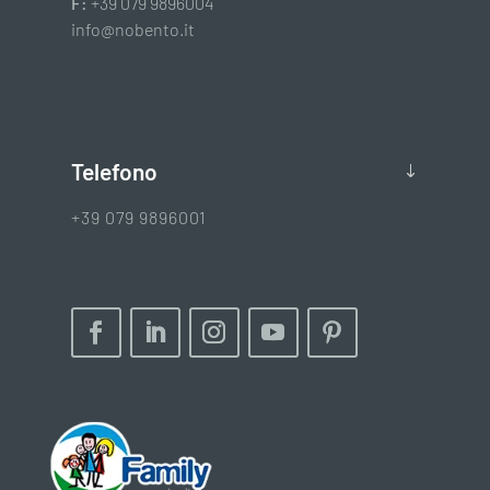
F:
+39 079 9896004
info@nobento.it
Telefono
+39 079 9896001