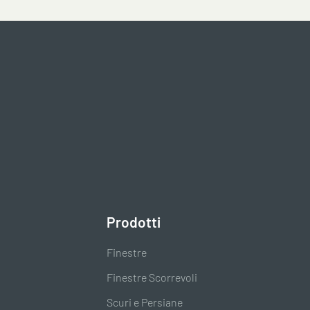
I
Prodotti
Finestre
Finestre Scorrevoli
Scuri e Persiane