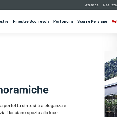
Azienda
Realizza
estre
Finestre Scorrevoli
Portoncini
Scuri e Persiane
Ve
anoramiche
 perfetta sintesi tra eleganza e
ziali lasciano spazio alla luce