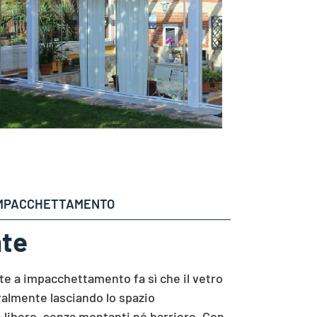
IMPACCHETTAMENTO
nte
nte a impacchettamento fa sì che il vetro
eralmente lasciando lo spazio
libero, senza montanti né barriere. Con