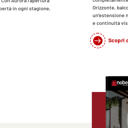
 Con Aurora l’apertura
Orizzonte, balc
ibertà in ogni stagione,
un’estensione na
e continuità vis

Scopri d