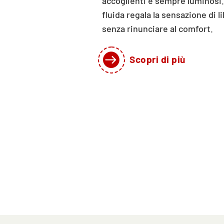
accoglienti e sempre luminosi.
fluida regala la sensazione di l
senza rinunciare al comfort.

Scopri di più