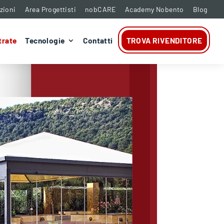
zioni
Area Progettisti
nobCARE
Academy Nobento
Blog
trate
Tecnologie
Contatti
TROVA RIVENDITORE