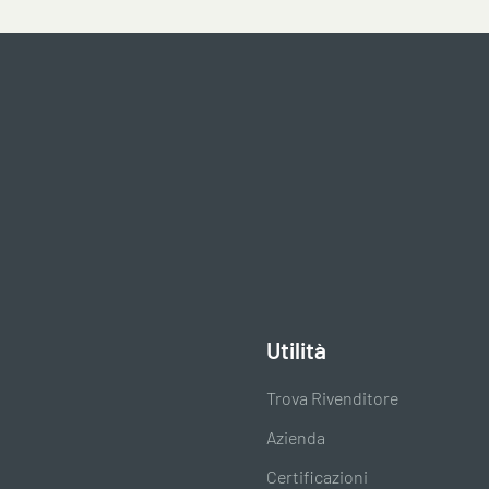
NDIETRO
AVANTI
Utilità
Trova Rivenditore
Azienda
Certificazioni