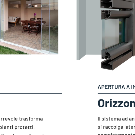
APERTURA A 
Orizzo
Il sistema ad a
rrevole trasforma
si raccolga lat
bienti protetti,
completamente 