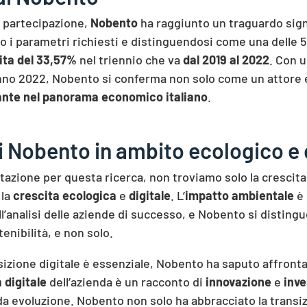
i partecipazione,
Nobento
ha raggiunto un traguardo signi
do i parametri richiesti e distinguendosi come una delle 
ita del 33,57%
nel triennio che va
dal 2019 al 2022
. Con u
l’anno 2022, Nobento si conferma non solo come un attor
nante nel panorama economico italiano
.
 Nobento in ambito ecologico e 
utazione per questa ricerca, non troviamo solo la crescita
 la
crescita ecologica
e
digitale
. L’
impatto ambientale
è
l’analisi delle aziende di successo, e Nobento si disting
enibilità, e non solo.
ansizione digitale è essenziale, Nobento ha saputo affronta
 digitale
dell’azienda è un racconto di
innovazione
e
inve
ida evoluzione. Nobento non solo ha abbracciato la transi