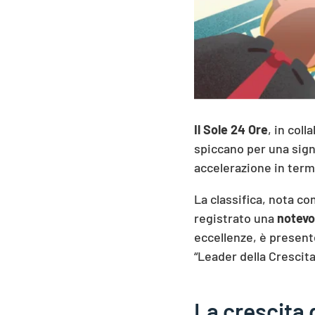
Il Sole 24 Ore
, in col
spiccano per una signi
accelerazione in termi
La classifica, nota co
registrato una
notevo
eccellenze, è presen
“Leader della Crescit
La crescita