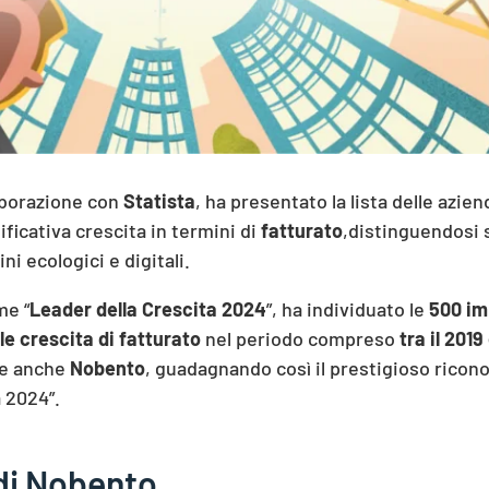
laborazione con
Statista
, ha presentato la lista delle azien
ficativa crescita in termini di
fatturato
,distinguendosi s
ni ecologici e digitali.
me “
Leader della Crescita 2024
”, ha individuato le
500 im
le crescita di fatturato
nel periodo compreso
tra il 2019
te anche
Nobento
, guadagnando così il prestigioso ricon
a 2024”.
 di Nobento