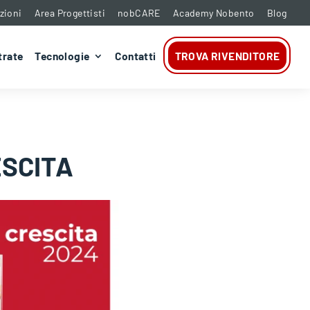
zioni
Area Progettisti
nobCARE
Academy Nobento
Blog
trate
Tecnologie
Contatti
TROVA RIVENDITORE
ESCITA