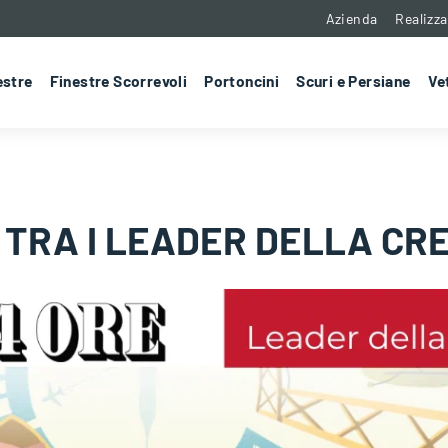
Azienda
Realizza
estre
Finestre Scorrevoli
Portoncini
Scuri e Persiane
Ve
TRA I LEADER DELLA CR