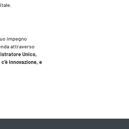
itale.
 suo impegno
ienda attraverso
stratore Unico,
 c’è innovazione, e