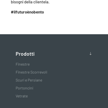
bisogni della clientela.
#ilfuturoènobento
Prodotti
Finestre
Finestre Scorrevoli
Scuri e Persiane
Portoncini
Vetrate