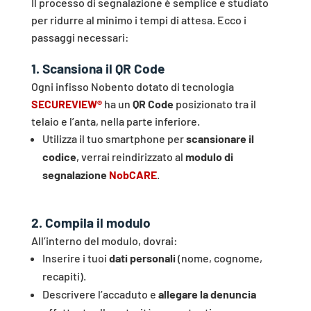
Il processo di segnalazione è semplice e studiato
per ridurre al minimo i tempi di attesa. Ecco i
passaggi necessari:
1️
.
Scansiona il QR Code
Ogni infisso Nobento dotato di tecnologia
SECUREVIEW®
ha un
QR Code
posizionato tra il
telaio e l’anta, nella parte inferiore.
Utilizza il tuo smartphone per
scansionare il
codice
, verrai reindirizzato al
modulo di
segnalazione
NobCARE
.
2️
. C
ompila il modulo
All’interno del modulo, dovrai:
Inserire i tuoi
dati personali
(nome, cognome,
recapiti).
Descrivere l’accaduto e
allegare la denuncia