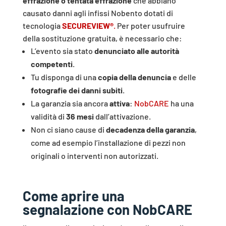
effrazione o tentata effrazione
che abbiano
causato danni agli infissi Nobento dotati di
tecnologia
SECUREVIEW®
.
Per poter usufruire
della sostituzione gratuita, è necessario che:
L’evento sia stato
denunciato alle autorità
competenti
.
Tu disponga di una
copia della denuncia
e delle
fotografie dei danni subiti
.
La garanzia sia ancora
attiva
:
NobCARE
ha una
validità di
36 mesi
dall’attivazione.
Non ci siano cause di
decadenza della garanzia
,
come ad esempio l’installazione di pezzi non
originali o interventi non autorizzati.
Come aprire una
segnalazione con NobCARE