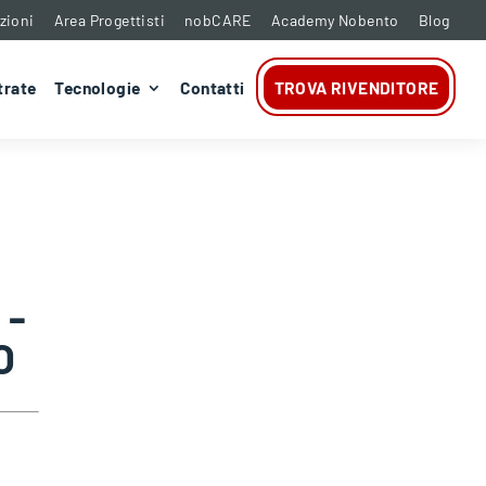
zioni
Area Progettisti
nobCARE
Academy Nobento
Blog
trate
Tecnologie
Contatti
TROVA RIVENDITORE
 -
O