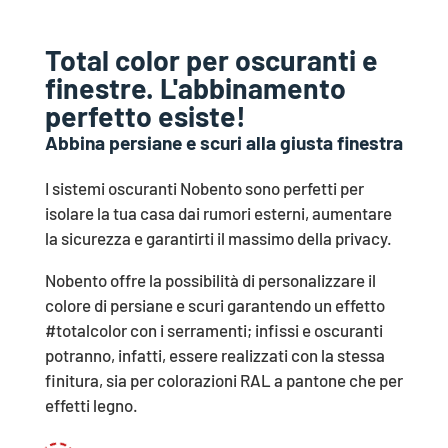
Ruvido
Opaco
Total color per oscuranti e
finestre. L'abbinamento
perfetto esiste!
Verde
Abbina persiane e scuri alla giusta finestra
Gotico
Opaco
I sistemi oscuranti Nobento sono perfetti per
isolare la tua casa dai rumori esterni, aumentare
Grigio
RAL 6005
Gotico
la sicurezza e garantirti il massimo della privacy.
Ruvido
Opaco
Nobento offre la possibilità di personalizzare il
colore di persiane e scuri garantendo un effetto
#totalcolor con i serramenti; infissi e oscuranti
RAL 7001
Opaco
potranno, infatti, essere realizzati con la stessa
finitura, sia per colorazioni RAL a pantone che per
effetti legno.