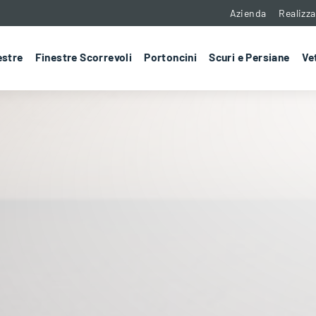
Azienda
Realizza
estre
Finestre Scorrevoli
Portoncini
Scuri e Persiane
Ve