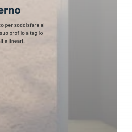
erno
to per soddisfare al
uo profilo a taglio
 e lineari.