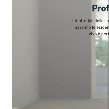
Pro
Infinito AV, della 
massimo le esigenz
vivo è per