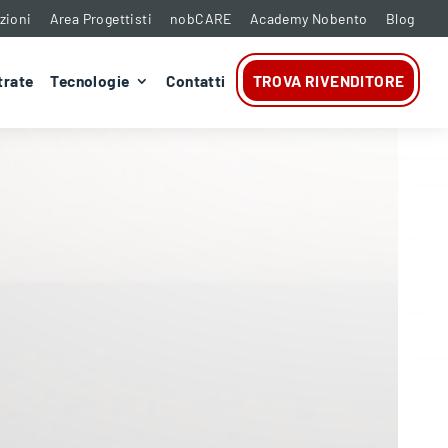
zioni
Area Progettisti
nobCARE
Academy Nobento
Blog
trate
Tecnologie
Contatti
TROVA RIVENDITORE