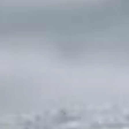
Persiane e scuri
Per il massimo della privacy, dell’isolamento
termoacustico e per regolare al meglio
l’ingresso della luce nella tua casa.

Scopri le persiane