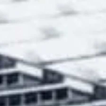
Le tue esigenze sono uniche e le nostre soluzioni
lo saranno altrettanto. Ascoltiamo con
attenzione le richieste di ogni singolo cliente,
perché ogni casa è unica e il nostro obiettivo è
renderla sicura, accogliente e di design. I nostri
esperti sono a tua disposizione per rispondere ad
ogni tua esigenza, contattaci per realizzare il tuo
sogno.
CHIEDI AI NOSTRI ESPERTI