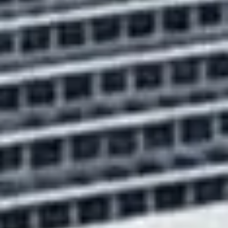
La struttura rivoluzionaria
delle finestre.
TERMOFIBRA® è la nuova struttura rivoluzionaria
degli infissi Nobento, l’evoluzione che unisce il
rinforzo termico del telaio, con la resistenza della
fibra di vetro continua del profilo anta.
Proprio l’intuizione di integrare la fibra di vetro
continua all’interno del profilo degli infissi,
conferisce l’inerzia necessaria alla completa
rimozione del rinforzo in acciaio standard.
Garantisce la possibilità di sostituire il ferro con
materiali perfezionati, donando all’infisso un
rapporto luminosità-leggerezza-prestazione
altamente avanzato.