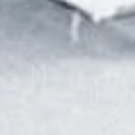

Scopri Secureview