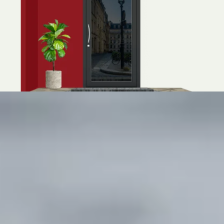
Portoncini
Una soluzione elegante, funzionale e sicura
per vivere al massimo lo spazio esterno della
tua casa.

Scopri i portoncini